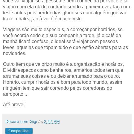
você vai viajar, se a pessoa é bem conhecida por você e já
viajou com ela ok do contrário sendo a primeira vez faça um
teste antes pois perder dias gloriosos com alguém que vai
trazer chateação à você é muito triste...
Viagens são muito especiais, a começar por horários, se
você acorda cedo e a sua companhia tarde, já o café da
manhã ficará confuso, o ideal será viajar com pessoas
leves, aquelas que topam tudo e que estão abertas para as
novidades.
Outro item que valorizo muito é a organização e horários.
Dividir espaços como banheiros, armários todos tem que
arrumar suas coisas e ou deixar arrumado para o outro.
Horário, cumprir horários é bom para todo mundo, assim
ninguém tem que sair correndo pelos corredores do
aeroporto...
Até breve!
Decore com Gigi
às
2:47 PM
Compartilhar