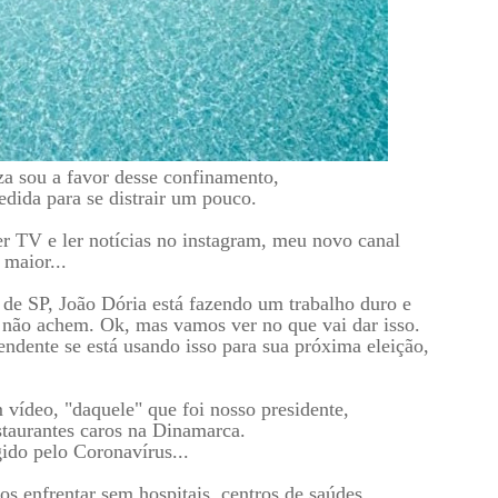
za sou a favor desse confinamento,
edida para se distrair um pouco.
r TV e ler notícias no instagram, meu novo canal
 maior...
e SP, João Dória está fazendo um trabalho duro e
 não achem. Ok, mas vamos ver no que vai dar isso.
endente se está usando isso para sua próxima eleição,
 vídeo, "daquele" que foi nosso presidente,
estaurantes caros na Dinamarca.
ido pelo Coronavírus...
os enfrentar sem hospitais, centros de saúdes,