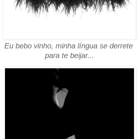
Eu bebo vinho, minha língua se derrete
para te beijar...