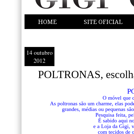
HOME
SITE OFICIAL
14 outubro
2012
POLTRONAS, escolha
P
O móvel que c
As poltronas são um charme, elas pode
grandes, médias ou pequenas são
Pesquisa feita, p
É sabido aqui n
e a Loja da Gigi, 
com tecidos de o