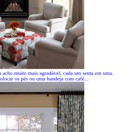
u acho muito mais agradável, cada um senta em uma.
olocar os pés ou uma bandeja com café...