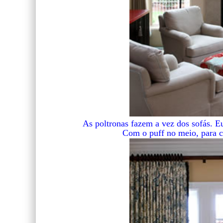
As poltronas fazem a vez dos sofás. E
Com o puff no meio, para c