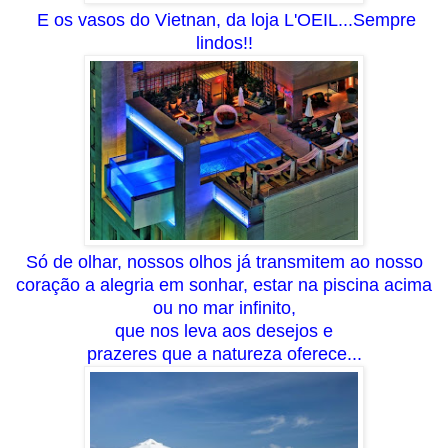
E os vasos do Vietnan, da loja L'OEIL...Sempre
lindos!!
Só de olhar, nossos olhos já transmitem ao nosso
coração a alegria em sonhar, estar na piscina acima
ou no mar infinito,
que nos leva aos desejos e
prazeres que a natureza oferece...