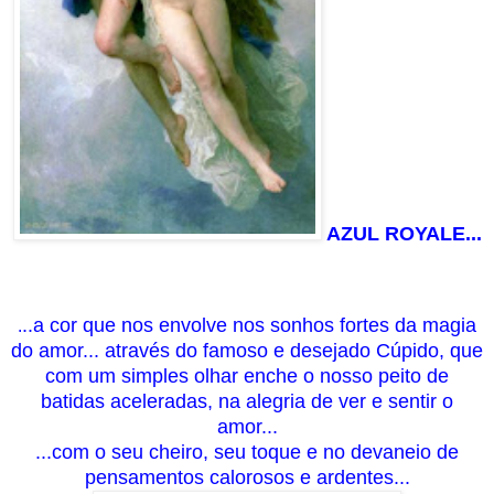
AZUL ROYALE...
..a cor que nos envolve nos sonhos fortes da magia
.
do amor... através do famoso e desejado Cúpido, que
com um simples olhar enche o nosso peito de
batidas aceleradas, na alegria de ver e sentir o
amor...
...com o seu cheiro, seu toque e no devaneio de
pensamentos calorosos e ardentes...