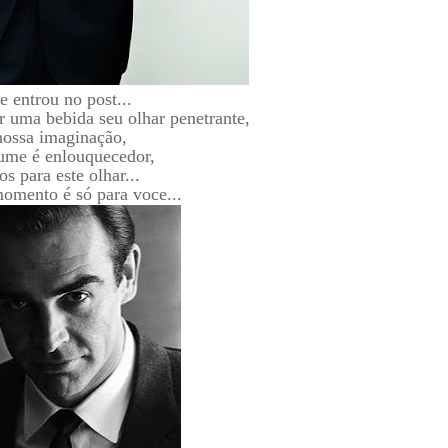
le entrou no post...
ir uma bebida seu olhar penetrante,
ossa imaginação,
fume é enlouquecedor,
s para este olhar...
omento é só para voce...