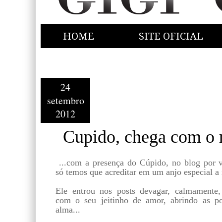
HOME
SITE OFICIAL
24
setembro
2012
Cupido, chega com o r
...com a presença do Cúpido, no blog por v
só temos que acreditar em um anjo especial a n
Ele entrou nos posts devagar, calmamente,
com o seu jeitinho de amor, abrindo as po
alma...