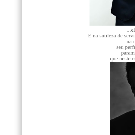
...e
E na sutileza de serv
na n
seu per
paramo
que neste m