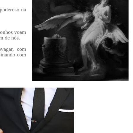
 poderoso na
 sonhos voam
um de nós.
vagar, com
mbinando com