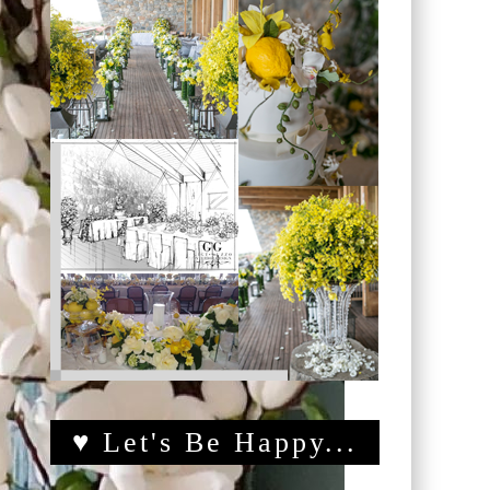
♥ Let's Be Happy...