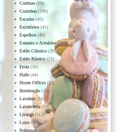
Cortinas
(69)
Cozinhas
(188)
Escadas
(45)
Escritórios
(41)
Espelhos
(46)
Estantes e Armários
(121)
Estilo Clássico
(39)
Estilo Rústico
(21)
Festa
(39)
Halls
(44)
Home Offices
(32)
Iluminação
(19)
Lavabos
(34)
Lavanderia
(19)
Livings
(112)
Luxo
(395)
Poltronas
(48)