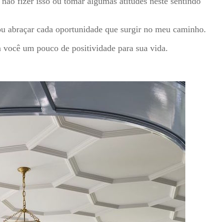
não fizer isso ou tomar algumas atitudes neste sentindo
ou abraçar cada oportunidade que surgir no meu caminho.
a você um pouco de positividade para sua vida.