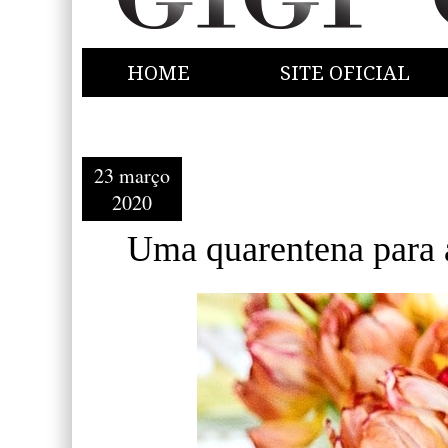
HOME
SITE OFICIAL
23 março
2020
Uma quarentena para 