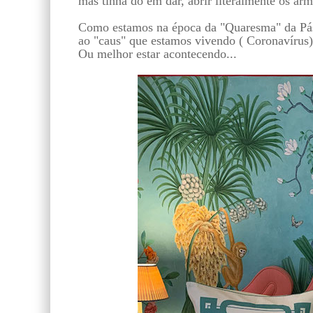
mas tinha dó em dar, abrir literalmente os arm
Como estamos na época da "Quaresma" da Pás
ao "caus" que estamos vivendo ( Coronavírus)
Ou melhor estar acontecendo...