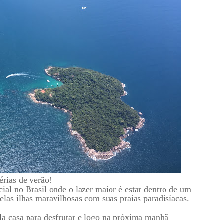
érias de verão!
ial no Brasil onde o lazer maior é estar dentro de um
elas ilhas maravilhosas com suas praias paradisíacas.
a casa para desfrutar e logo na próxima manhã