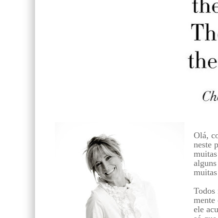
Olá, c
neste p
muitas
alguns
muitas
Todos 
mente 
ele ac