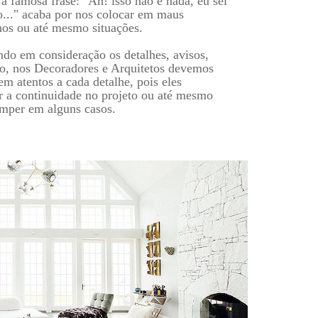
 a famosa frase: "Ah! isso não é nada, eu sei
o..." acaba por nos colocar em maus
os ou até mesmo situações.
ndo em consideração os detalhes, avisos,
ão, nos Decoradores e Arquitetos devemos
em atentos a cada detalhe, pois eles
r a continuidade no projeto ou até mesmo
omper em alguns casos.