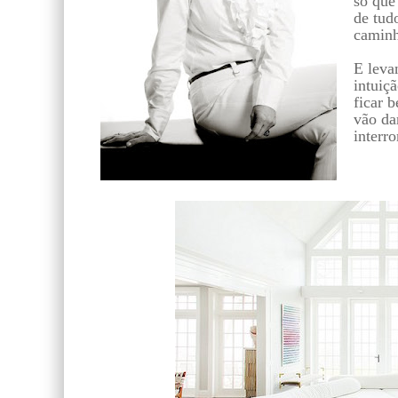
só que
de tud
caminh
E leva
intuiç
ficar b
vão da
interr