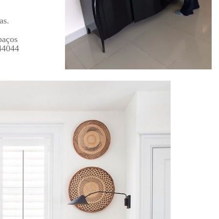
as.
paços
44044