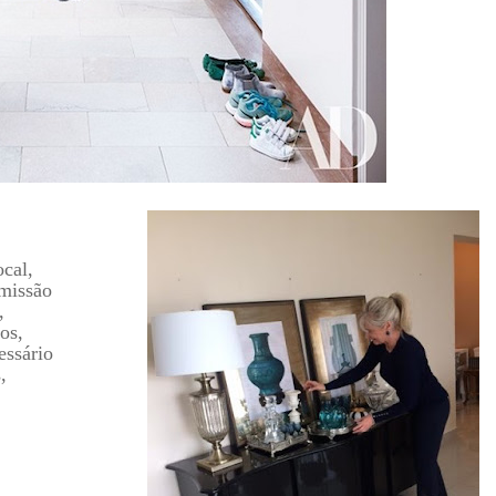
ocal,
rmissão
,
os,
essário
,