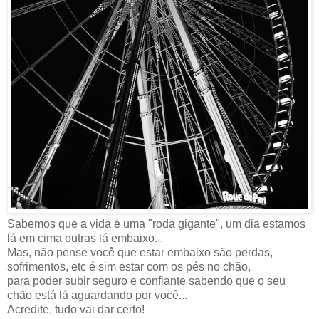
Sabemos que a vida é uma "roda gigante", um dia estamos
lá em cima outras lá embaixo...
Mas, não pense você que estar embaixo são perdas,
sofrimentos, etc é sim estar com os pés no chão,
para poder subir seguro e confiante sabendo que o seu
chão está lá aguardando por você...
Acredite, tudo vai dar certo!