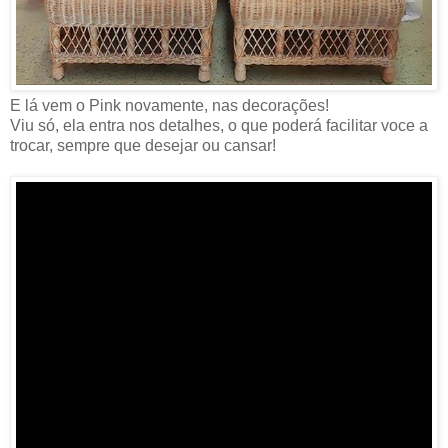
E lá vem o Pink novamente, nas decorações!
Viu só, ela entra nos detalhes, o que poderá facilitar voce a
trocar, sempre que desejar ou cansar!