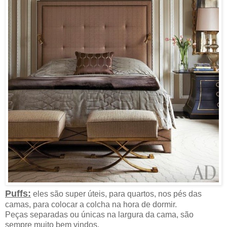
Puffs:
eles são super úteis, para quartos, nos pés das
camas, para colocar a colcha na hora de dormir.
Peças separadas ou únicas na largura da cama, são
sempre muito bem vindos.