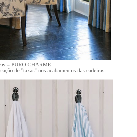
adeiras = PURO CHARME!
ocação de "taxas" nos acabamentos das cadeiras.