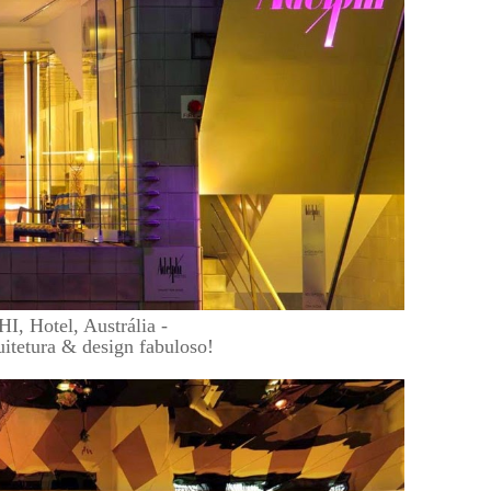
, Hotel, Austrália -
itetura & design fabuloso!