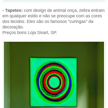
- Tapetes:
com design de animal onça, zebra entram
em qualque
r
estilo e não se preocupe com as cores
dos tecidos. Eles são os famosos "curingas" da
decoração.
Preços bons Loja Sisart, SP.