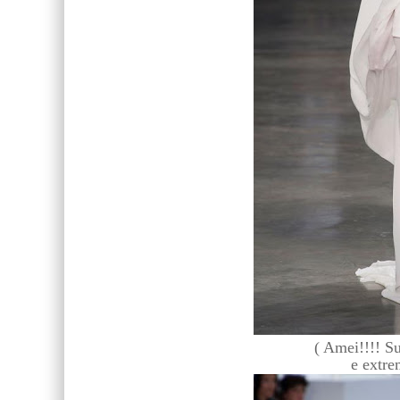
(
A
mei!!!! S
e extre