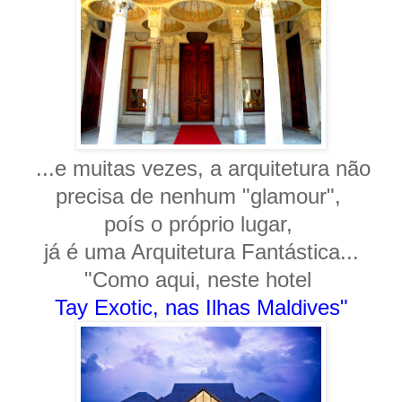
...e muitas vezes,
a arquitetura não
precisa de nenhum "glamour",
poís o próprio lugar,
j
á é uma Arquitetura Fantá
stica...
"Como aqui, neste hotel
Tay Exotic, nas Ilhas Maldives"