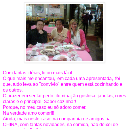
Com tantas idéias, ficou mais fácil.
O que mais me encantou, em cada uma apresentada, foi
que, tudo leva ao "convívio" entre quem está cozinhando e
os outros.
O prazer em sentar perto, iluminação gostosa, janelas, cores
claras e o principal: Saber cozinhar!
Porque, no meu caso eu só adoro comer.
Na verdade amo comer!!!
Ainda, mais neste caso, na companhia de amigos na
CHINA, com tantas novidades, na comida, não deixei de