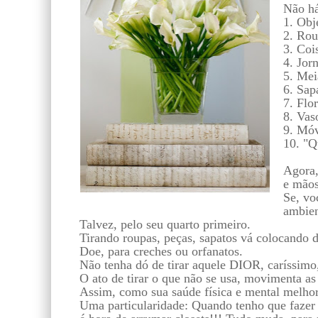
Não há
1. Obj
2. Rou
3. Coi
4. Jorn
5. Mei
6. Sap
7. Flo
8. Vas
9. Móv
10. "Q
Agora,
e mãos
Se, vo
ambien
Talvez, pelo seu quarto primeiro.
Tirando roupas, peças, sapatos vá colocando d
Doe, para creches ou orfanatos.
Não tenha dó de tirar aquele DIOR, caríssimo,
O ato de tirar o que não se usa, movimenta as 
Assim, como sua saúde física e mental melhor
Uma particularidade: Quando tenho que fazer