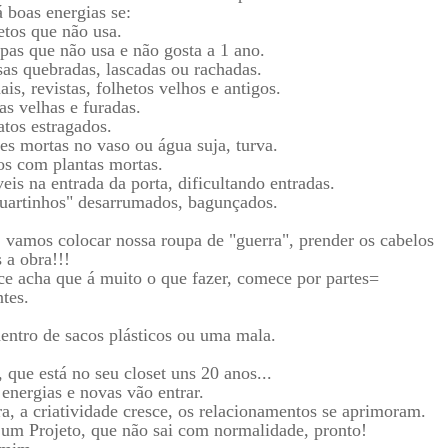
 boas energias se:
etos que não usa.
pas que não usa e não gosta a 1 ano.
sas quebradas, lascadas ou rachadas.
ais, revistas, folhetos velhos e antigos.
as velhas e furadas.
atos estragados.
res mortas no vaso ou água suja, turva.
os com plantas mortas.
eis na entrada da porta, dificultando entradas.
uartinhos" desarrumados, bagunçados.
 vamos colocar nossa roupa de "guerra", prender os cabelos
 a obra!!!
ce acha que á muito o que fazer, comece por partes=
tes.
entro de sacos plásticos ou uma mala.
 que está no seu closet uns 20 anos...
energias e novas vão entrar.
a, a criatividade cresce, os relacionamentos se aprimoram.
 um Projeto, que não sai com normalidade, pronto!