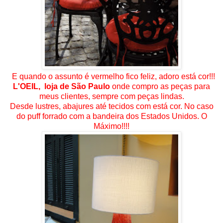
E quando o assunto é vermelho fico feliz, adoro está cor!!!
L'OEIL, loja de São Paulo
onde compro as peças para
meus clientes, sempre com peças lindas.
Desde lustres, abajures até tecidos com está cor. No caso
do puff forrado com a bandeira dos Estados Unidos. O
Máximo!!!!