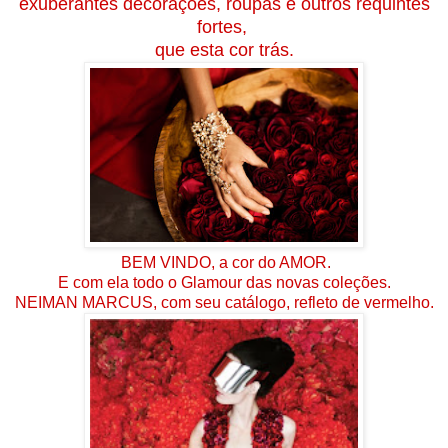
exuberantes decorações, roupas e outros requintes
fortes,
que esta cor trás.
BEM VINDO, a cor do AMOR.
E com ela todo o Glamour das novas coleções.
NEIMAN MARCUS, com seu catálogo, refleto de vermelho.