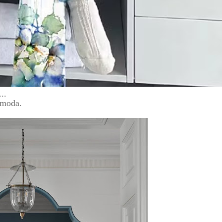
..
ômoda.