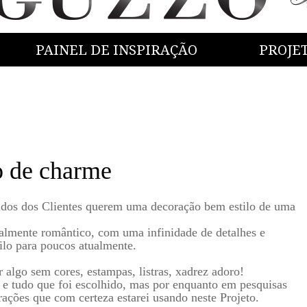
PAINEL DE INSPIRAÇÃO
PROJE
o de charme
idos dos Clientes querem uma decoração bem estilo de uma
otalmente romântico, com uma infinidade de detalhes e
ilo para poucos atualmente.
 algo sem cores, estampas, listras, xadrez adoro!
o e tudo que foi escolhido, mas por enquanto em pesquisas
rações que com certeza estarei usando neste Projeto.