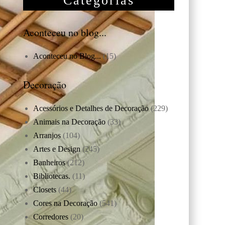
Categorias
Aconteceu no blog...
Aconteceu no Blog...
(15)
Decoração
Acessórios e Detalhes de Decoração
(229)
Animais na Decoração
(33)
Arranjos
(104)
Artes e Design
(245)
Banheiros
(212)
Bibliotecas.
(11)
Closets
(44)
Cores na Decoração
(541)
Corredores
(20)