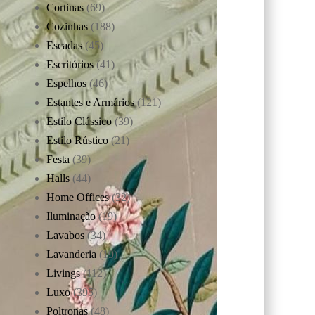
Cortinas
(69)
Cozinhas
(188)
Escadas
(45)
Escritórios
(41)
Espelhos
(46)
Estantes e Armários
(121)
Estilo Clássico
(39)
Estilo Rústico
(21)
Festa
(39)
Halls
(44)
Home Offices
(32)
Iluminação
(19)
Lavabos
(34)
Lavanderia
(19)
Livings
(112)
Luxo
(395)
Poltronas
(48)