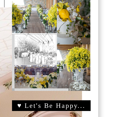
♥ Let's Be Happy...