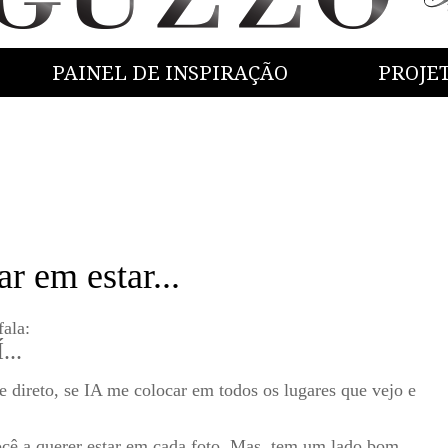
PAINEL DE INSPIRAÇÃO
PROJE
r em estar...
fala:
..
 direto, se IA me colocar em todos os lugares que vejo e
você a querer estar em cada foto. Mas, tem um lado bom