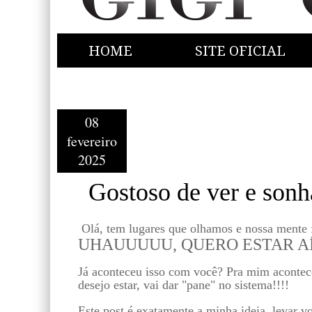
HOME
SITE OFICIAL
08
fevereiro
2025
Gostoso de ver e sonha
Olá, tem lugares que olhamos e nossa mente 
UHAUUUUU, QUERO ESTAR AÍ.
Já aconteceu isso com você? Pra mim acontece
desejo estar, vai dar "pane" no sistema!!!!
Este post é exatamente a minha ideia, levar 