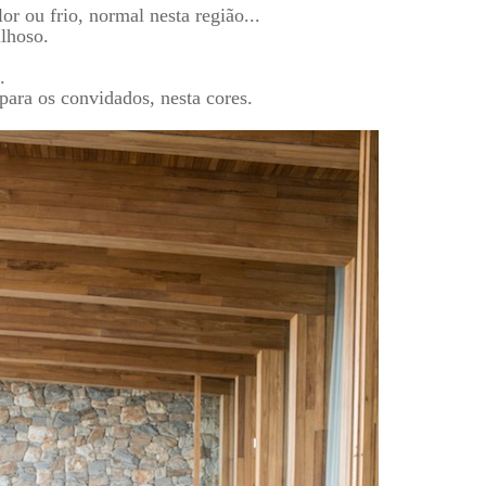
or ou frio, normal nesta região...
ilhoso.
.
para os convidados, nesta cores.