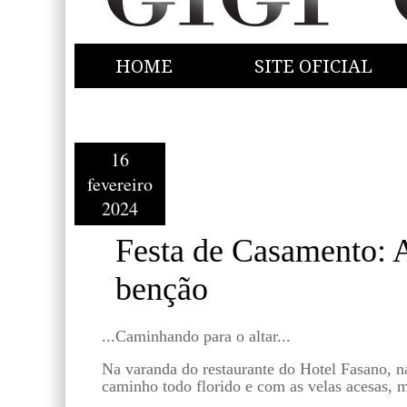
HOME
SITE OFICIAL
16
fevereiro
2024
Festa de Casamento: 
benção
...Caminhando para o altar...
Na varanda do restaurante do Hotel Fasano, na
caminho todo florido e com as velas acesas, 