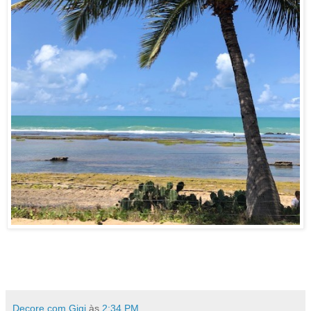
Decore com Gigi
às
2:34 PM