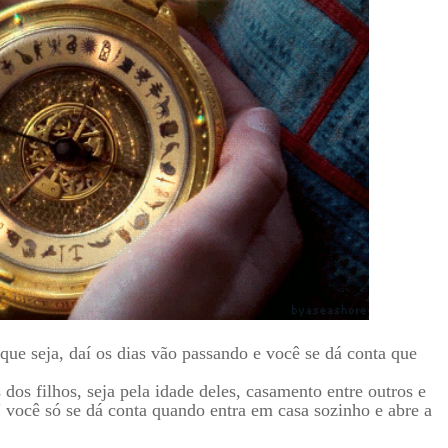
e seja, daí os dias vão passando e você se dá conta que
os filhos, seja pela idade deles, casamento entre outros e
" você só se dá conta quando entra em casa sozinho e abre a