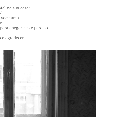
fal na sua casa:
V.
 você ama.
r".
para chegar neste paraíso.
s e agradecer.