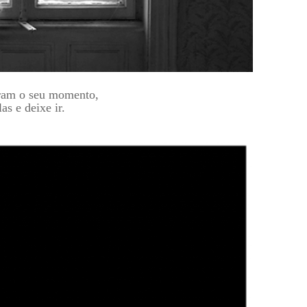
eram o seu momento,
as e deixe ir.