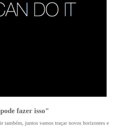
pode fazer isso"
uir também, juntos vamos traçar novos horizontes e