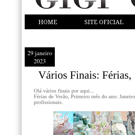
HOME
SITE OFICIAL
29 janeiro
2023
Vários Finais: Férias,
Olá vários finais por aqui...
Férias de Verão, Primeiro mês do ano: Janeir
profissionais.