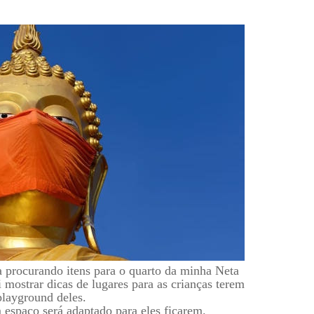
 procurando itens para o quarto da minha Neta
 mostrar dicas de lugares para as crianças terem
playground deles.
 espaço será adaptado para eles ficarem.