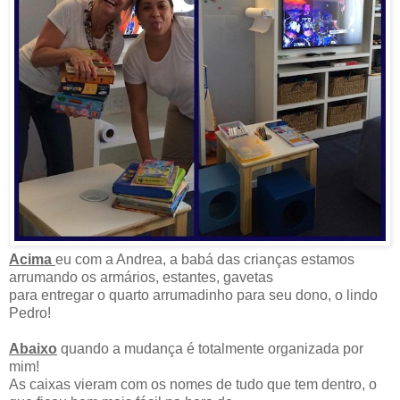
Acima
eu com a Andrea, a babá das crianças estamos
arrumando os armários, estantes, gavetas
para entregar o quarto arrumadinho para seu dono, o lindo
Pedro!
Abaixo
quando a mudança é totalmente organizada por
mim!
As caixas vieram com os nomes de tudo que tem dentro, o