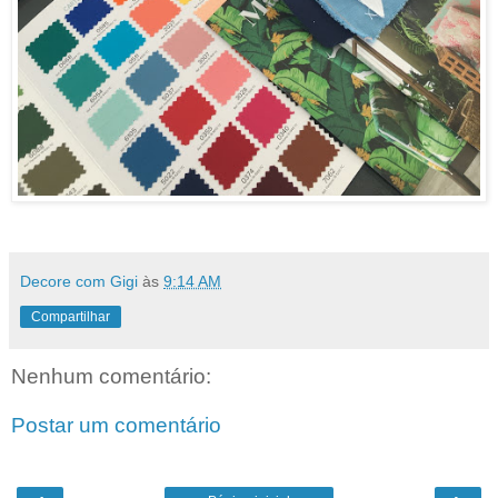
Decore com Gigi
às
9:14 AM
Compartilhar
Nenhum comentário:
Postar um comentário