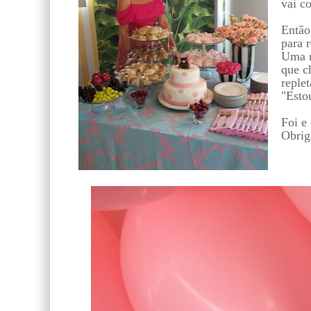
vai c
Então
para 
Uma r
que c
replet
"Esto
Foi e
Obri