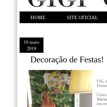
HOME
SITE OFICIAL
10 maio
2019
Decoração de Festas!
Olá, 
Festas
Claro
Maria
em re