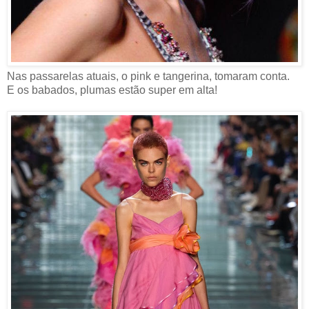
Nas passarelas atuais, o pink e tangerina, tomaram conta.
E os babados, plumas estão super em alta!