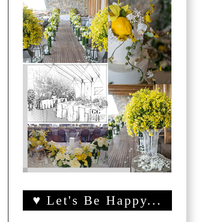
♥ Let's Be Happy...