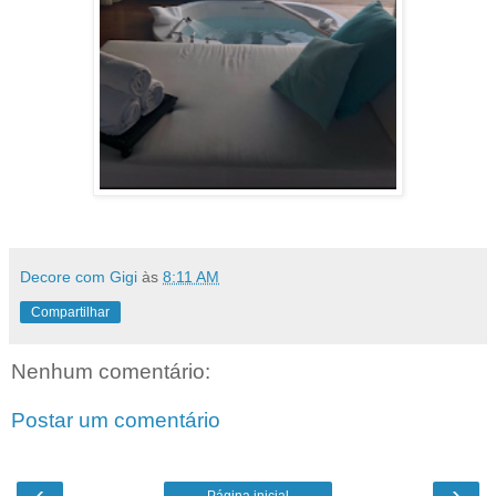
Decore com Gigi
às
8:11 AM
Compartilhar
Nenhum comentário:
Postar um comentário
‹
›