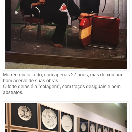
Morreu muito cedo, com apenas 27 anos, mas deixou um
bom acervo de suas obras.
O forte delas é a "colagem", com traços desiguais e bem
abstratos.