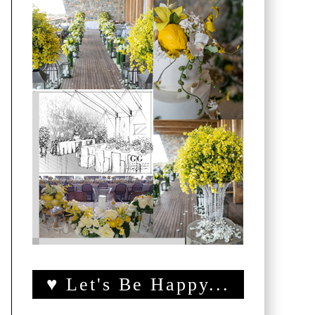
♥ Let's Be Happy...