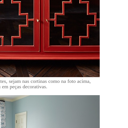
ntes, sejam nas cortinas como na foto acima,
u em peças decorativas.