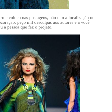
aro e coloco nas postagens, não tem a localização ou
ecoração, peço mil desculpas aos autores e a você
u a pessoa que fez o projeto.