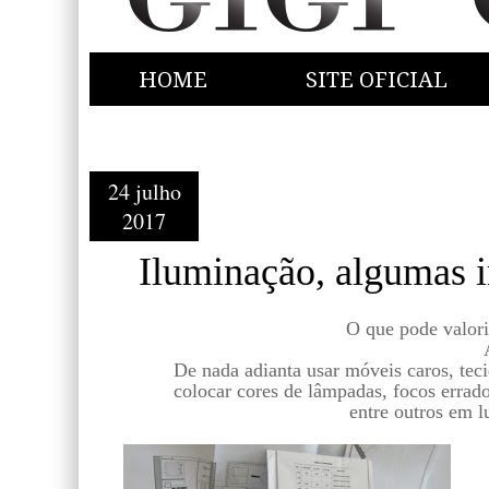
HOME
SITE OFICIAL
24 julho
2017
Iluminação, algumas 
O que pode valori
De nada adianta usar móveis caros, tec
colocar cores de lâmpadas, focos errado
entre outros em 