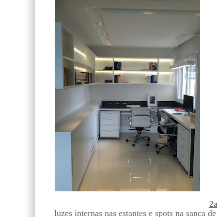
2a
luzes internas nas estantes e spots na sanca 