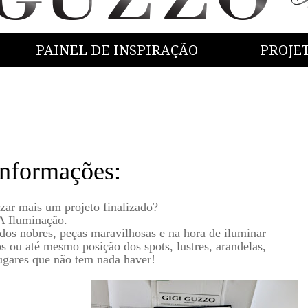
PAINEL DE INSPIRAÇÃO
PROJE
informações:
zar mais um projeto finalizado?
A Iluminação.
idos nobres, peças maravilhosas e na hora de iluminar
s ou até mesmo posição dos spots, lustres, arandelas,
lugares que não tem nada haver!