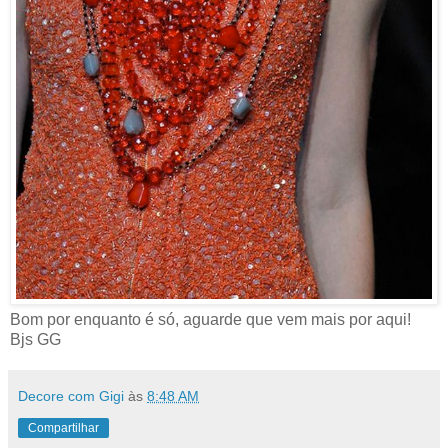
Bom por enquanto é só, aguarde que vem mais por aqui!
Bjs GG
Decore com Gigi
às
8:48 AM
Compartilhar