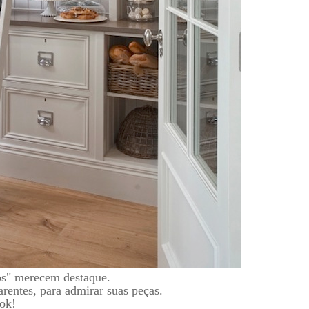
os" merecem destaque.
rentes, para admirar suas peças.
 ok!