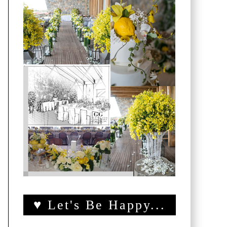
♥ Let's Be Happy...