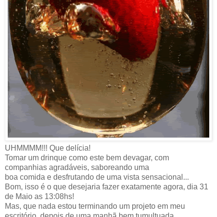
UHMMMM!!! Que delícia!
Tomar um drinque como este bem devagar, com
companhias agradáveis, saboreando uma
boa comida e desfrutando de uma vista sensacional...
Bom, isso é o que desejaria fazer exatamente agora, dia 31
de Maio as 13:08hs!
Mas, que nada estou terminando um projeto em meu
escritório, depois de uma manhã bem tumultuada,