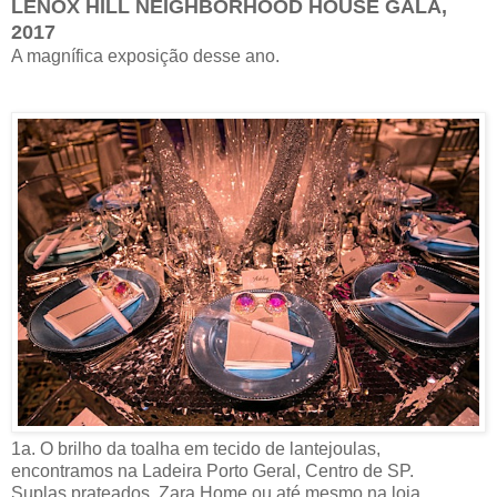
LENOX HILL NEIGHBORHOOD HOUSE GALA,
2017
A magnífica exposição desse ano.
1a. O brilho da toalha em tecido de lantejoulas,
encontramos na Ladeira Porto Geral, Centro de SP.
Suplas prateados, Zara Home ou até mesmo na loja