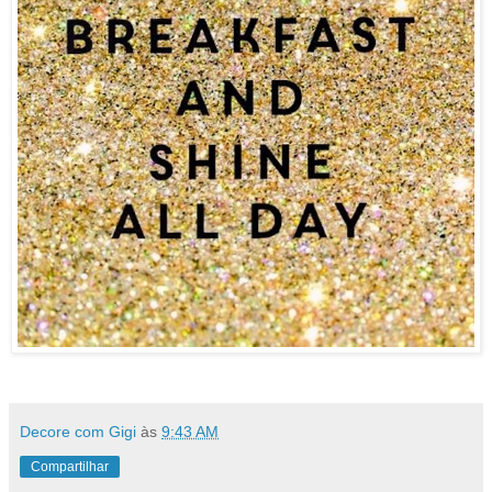
Decore com Gigi
às
9:43 AM
Compartilhar