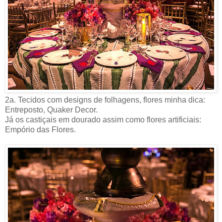
2a. Tecidos com designs de folhagens, flores minha dica:
Entreposto, Quaker Decor.
Já os castiçais em dourado assim como flores artificiais:
Empório das Flores.