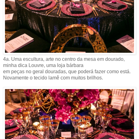
4a. Uma escultura, arte no centro da mesa em dourado,
minha dica Louvre, uma loja bárbara
em peças no geral douradas, que poderá fazer como está.
Novamente o tecido lamê com muitos brilhos.