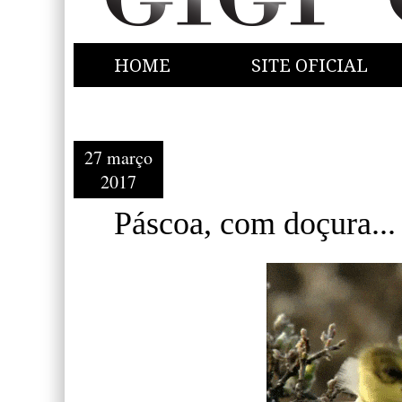
HOME
SITE OFICIAL
27 março
2017
Páscoa, com doçura...