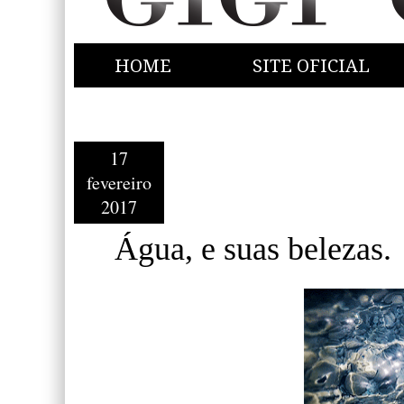
HOME
SITE OFICIAL
17
fevereiro
2017
Água, e suas belezas.