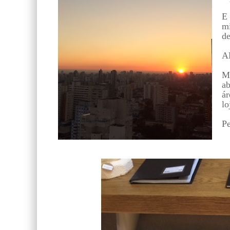
E 
mi
de
AB
Ma
ab
ár
lo
Pe