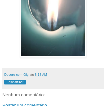
Decore com Gigi
às
8:18 AM
Compartilhar
Nenhum comentário:
Postar um comentário