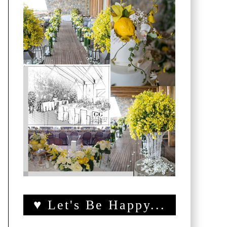
♥ Let's Be Happy...